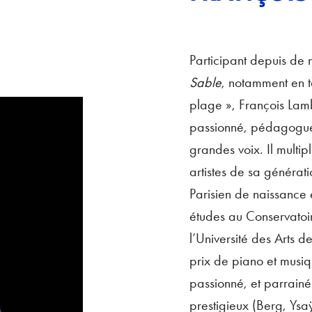
Participant depuis de
Sable
, notamment en ta
plage », François Lamb
passionné, pédagogue
grandes voix. Il multip
artistes de sa générati
Parisien de naissance e
études au Conservatoi
l’Université des Arts d
prix de piano et musiq
passionné, et parrain
prestigieux (Berg, Ysaÿ